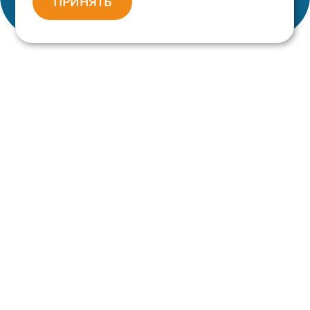
ПРИНЯТЬ
\\ СУБД SoQoL — высокопроизводительная реляционная
СУБД
\ Техническая поддержка — СУБД SoQoL.
Техническая поддержка
— СУБД SoQoL.